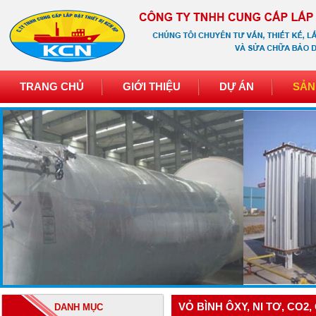
TRANG CHỦ
GIỚI THIỆU
DỰ ÁN
SẢN
VỎ BÌNH ÔXY, NI TƠ, CO2,
DANH MỤC