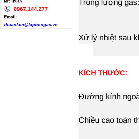
Trọng lượng gas
Mr: Thuận
0967.144.277
Email:
thuankcn@lapbongas.vn
Xử lý nhiệt sau k
KÍCH THƯỚC:
Đường kính n
Chiều cao toàn t