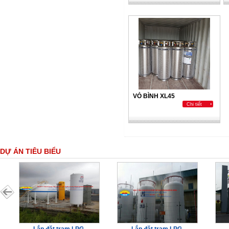
VỎ BÌNH XL45
Chi tiết
DỰ ÁN TIÊU BIỂU