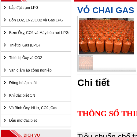
Lắp đặt trạm LPG
VỎ CHAI GAS 
Bồn LO2, LN2, CO2 và Gas LPG
Bơm Ôxy, CO2 và Máy hóa hơi LPG
Thiết bị Gas (LPG)
Thiết bị Ôxy và CO2
Van giảm áp công nghiệp
Chi tiết
Đồng hồ áp suất
Khí đặc biệt CN
Vỏ Bình Ôxy, Ni tơ, CO2, Gas
THÔNG SỐ THI
Dầu mỡ đặc biệt
Tiêu chuẩn c
DỊCH VỤ