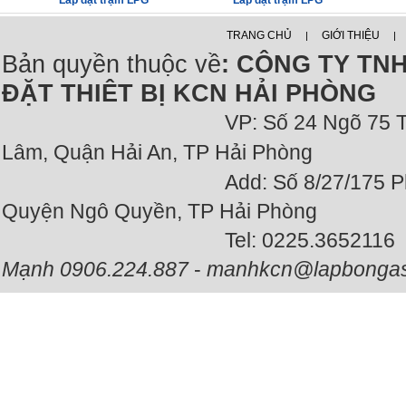
Lắp đặt trạm LPG
Lắp đặt trạm LPG
TRANG CHỦ
GIỚI THIỆU
|
|
Bản quyền thuộc về
: CÔNG TY TN
ĐẶT THIÊT BỊ KCN HẢI PHÒNG
VP: Số 24 Ngõ 75 
Lâm, Quận Hải An, TP Hải Phòng
Add: Số 8/27/175 Phương L
Quyện Ngô Quyền, TP Hải Phòng
Tel: 0225.3652116 - Fax:
Mạnh 0906.224.887
-
manhkcn@lapbongas